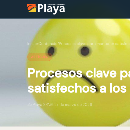
Inicio
/
Contenido
/
Procesos clave para mantener satisfec
ARTÍCULO
Procesos clave 
satisfechos a los
✍️ Playa SPA
📅
27 de marzo de 2026