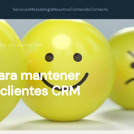
Servicios
Metodología
Nosotros
Contenido
Contacto
hos a los clientes CRM
para mantener
 clientes CRM